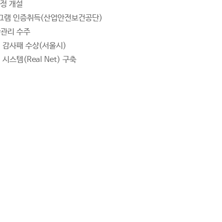
과정 개설
그램 인증취득(산업안전보건공단)
관리 수주
 감사패 수상(서울시)
시스템(Real Net) 구축