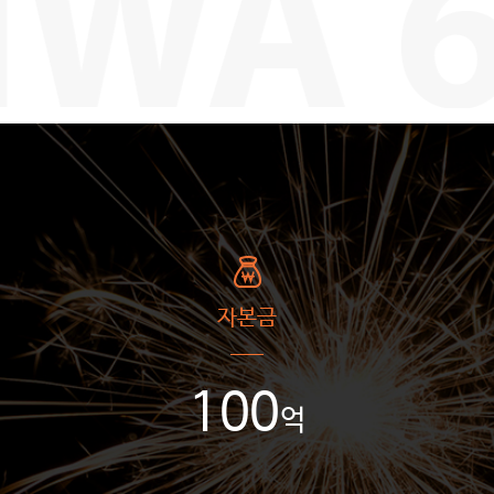
자본금
100
억