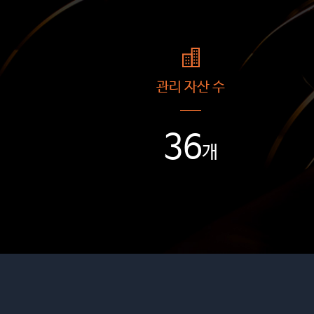
관리 자산 수
36
개