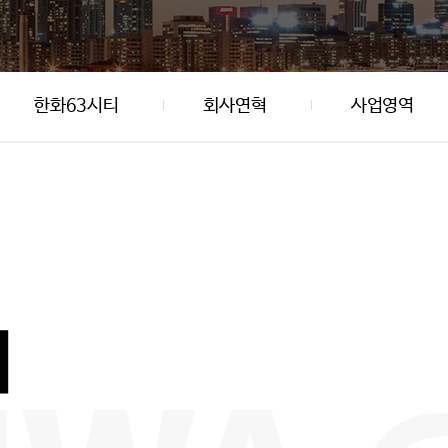
한화63시티
회사연혁
사업영역
티