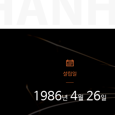
설립일
1986
4
26
년
월
일