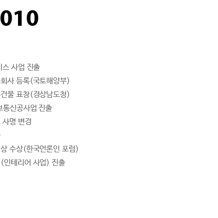
2010
비스 사업 진출
회사 등록(국토해양부)
건물 표창(경상남도청)
보통신공사업 진출
 사명 변경
출
상 수상(한국언론인 포럼)
(인테리어 사업) 진출