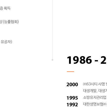
인증 획득
상(능률협회)
 유공자)
1986 - 
2000
㈜63시티 사명
대생개발, 대생기
1995
소방유지관리업
1992
대한생명보험㈜ 