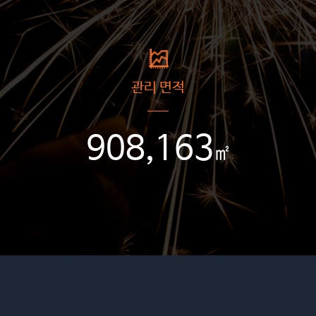
관리 면적
908,163
㎡