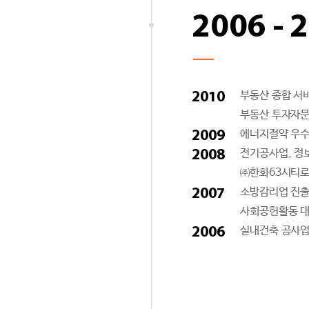
2006 - 
2010
부동산 종합 서
부동산 투자자문
2009
에너지절약 우수
2008
전기공사업, 정
㈜한화63시티로
2007
소방감리업 진
사회공헌활동 대
2006
실내건축 공사업