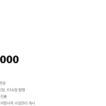
2000
 변경
업, 63쇼핑 합병
 진출
지방사옥 수임관리 개시